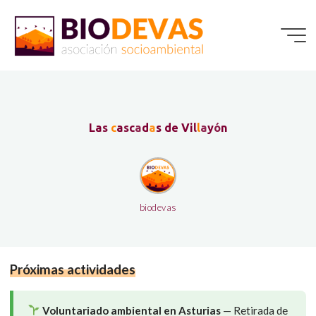
Saltar
al
contenido
L
a
s
c
a
s
c
a
d
a
s
d
e
V
i
l
l
a
y
ó
n
biodevas
Próximas actividades
Voluntariado ambiental en Asturias
— Retirada de