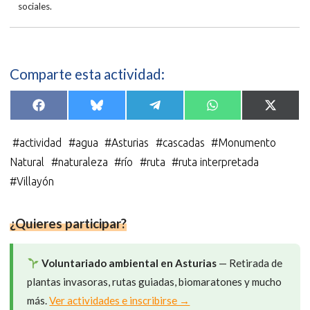
sociales.
Comparte esta actividad:
Compartir
Compartir
Compartir
Compartir
Compar
F
B
T
W
X
en
en
en
en
en
a
l
e
h
(
c
u
l
a
T
e
e
e
t
w
#
actividad
#
agua
#
Asturias
#
cascadas
#
Monumento
b
s
g
s
i
o
k
r
A
t
Natural
#
naturaleza
#
río
#
ruta
#
ruta interpretada
o
y
a
p
t
k
m
p
e
#
Villayón
r
)
¿Quieres participar?
Voluntariado ambiental en Asturias
— Retirada de
plantas invasoras, rutas guiadas, biomaratones y mucho
más.
Ver actividades e inscribirse →