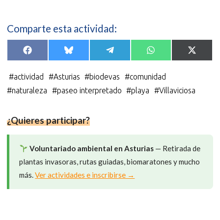
Comparte esta actividad:
Compartir
Compartir
Compartir
Compartir
Compar
F
B
T
W
X
en
en
en
en
en
a
l
e
h
(
c
u
l
a
T
e
e
e
t
w
#
actividad
#
Asturias
#
biodevas
#
comunidad
b
s
g
s
i
o
k
r
A
t
#
naturaleza
#
paseo interpretado
#
playa
#
Villaviciosa
o
y
a
p
t
k
m
p
e
r
)
¿Quieres participar?
Voluntariado ambiental en Asturias
— Retirada de
plantas invasoras, rutas guiadas, biomaratones y mucho
más.
Ver actividades e inscribirse →