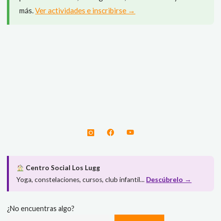
«Descubriendo
más.
Ver actividades e inscribirse →
el
monte
Naranco»"
Centro Social Los Lugg
Yoga, constelaciones, cursos, club infantil...
Descúbrelo →
¿No encuentras algo?