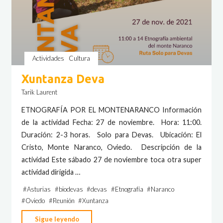
Actividades
Cultura
Xuntanza Deva
Tarik Laurent
ETNOGRAFÍA POR EL MONTENARANCO Información
de la actividad Fecha: 27 de noviembre. Hora: 11:00.
Duración: 2-3 horas. Solo para Devas. Ubicación: El
Cristo, Monte Naranco, Oviedo. Descripción de la
actividad Este sábado 27 de noviembre toca otra super
actividad dirigida …
#
Asturias
#
biodevas
#
devas
#
Etnografía
#
Naranco
#
Oviedo
#
Reunión
#
Xuntanza
"Xuntanza
Sigue leyendo