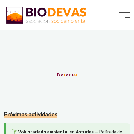
Saltar
al
contenido
N
a
r
a
n
c
o
Próximas actividades
Voluntariado ambiental en Asturias
— Retirada de