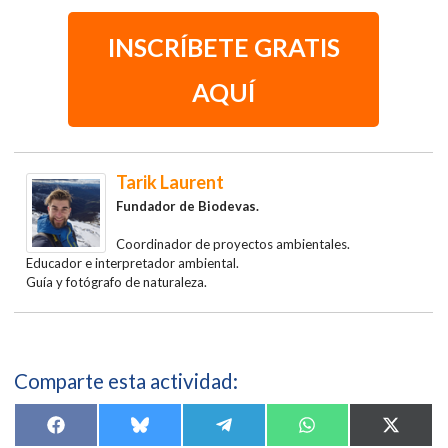
INSCRÍBETE GRATIS
AQUÍ
Tarik Laurent
Fundador
de Biodevas.
Coordinador de proyectos ambientales.
Educador e interpretador ambiental.
Guía y fotógrafo de naturaleza.
Comparte esta actividad:
Compartir
Compartir
Compartir
Compartir
Compar
F
B
T
W
X
en
en
en
en
en
a
l
e
h
(