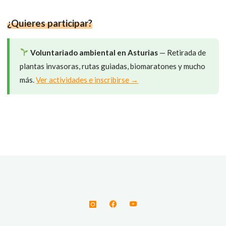
c
u
l
a
T
e
e
e
t
w
b
s
g
s
i
¿Quieres participar?
o
k
r
A
t
o
y
a
p
t
k
m
p
e
r
Voluntariado ambiental en Asturias
— Retirada de
)
plantas invasoras, rutas guiadas, biomaratones y mucho
más.
Ver actividades e inscribirse →