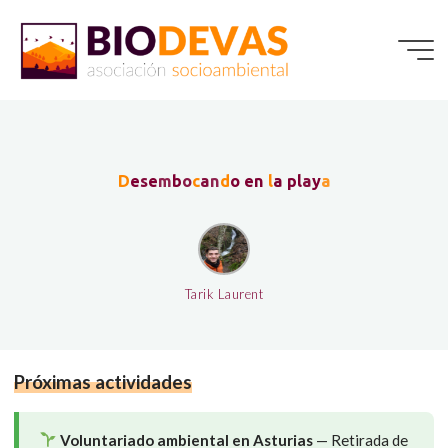
Saltar
al
contenido
D
e
s
e
m
b
o
c
a
n
d
o
e
n
l
a
p
l
a
y
a
Tarik Laurent
Próximas actividades
Voluntariado ambiental en Asturias
— Retirada de