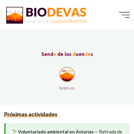
Saltar
al
contenido
S
e
n
d
a
d
e
l
o
s
d
u
e
n
d
e
s
biodevas
Próximas actividades
Voluntariado ambiental en Asturias
— Retirada de