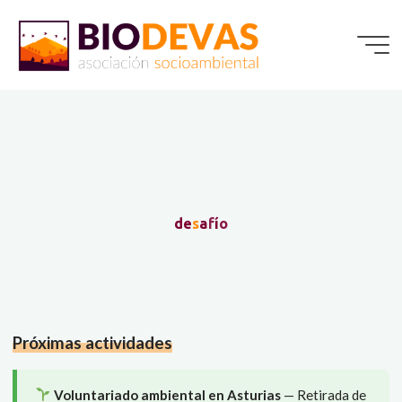
Saltar
al
contenido
d
e
s
a
f
í
o
Próximas actividades
Voluntariado ambiental en Asturias
— Retirada de