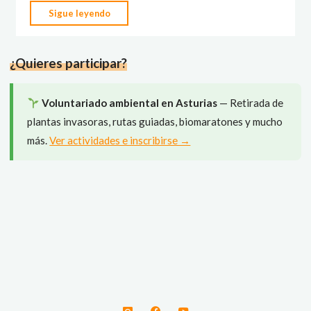
"Escape
Sigue leyendo
Room
‘La
¿Quieres participar?
Inundación’:
Desafíos
para
Voluntariado ambiental en Asturias
— Retirada de
un
plantas invasoras, rutas guiadas, biomaratones y mucho
futuro
más.
Ver actividades e inscribirse →
mejor"