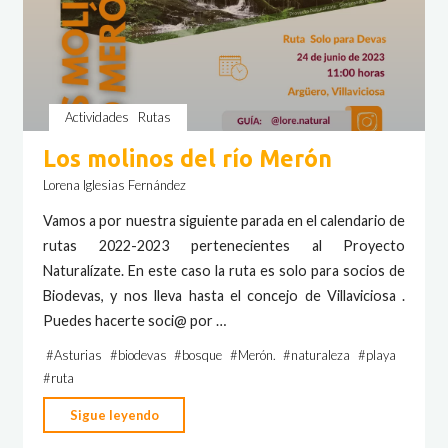
Actividades
Rutas
Los molinos del río Merón
Lorena Iglesias Fernández
Vamos a por nuestra siguiente parada en el calendario de
rutas 2022-2023 pertenecientes al Proyecto
Naturalízate. En este caso la ruta es solo para socios de
Biodevas, y nos lleva hasta el concejo de Villaviciosa .
Puedes hacerte soci@ por …
#
Asturias
#
biodevas
#
bosque
#
Merón.
#
naturaleza
#
playa
#
ruta
"Los
Sigue leyendo
molinos