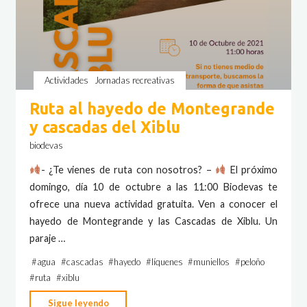
Actividades
Jornadas recreativas
Ruta al hayedo de Montegrande
y cascadas del Xiblu
biodevas
- ¿Te vienes de ruta con nosotros? –
El próximo
domingo, día 10 de octubre a las 11:00 Biodevas te
ofrece una nueva actividad gratuita. Ven a conocer el
hayedo de Montegrande y las Cascadas de Xiblu. Un
paraje …
#
agua
#
cascadas
#
hayedo
#
líquenes
#
muniellos
#
peloño
#
ruta
#
xiblu
"Ruta
Sigue leyendo