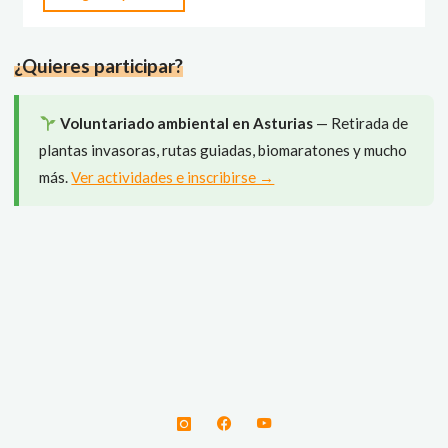
al
hayedo
¿Quieres participar?
de
Montegrande
y
Voluntariado ambiental en Asturias
— Retirada de
cascadas
plantas invasoras, rutas guiadas, biomaratones y mucho
del
más.
Ver actividades e inscribirse →
Xiblu"