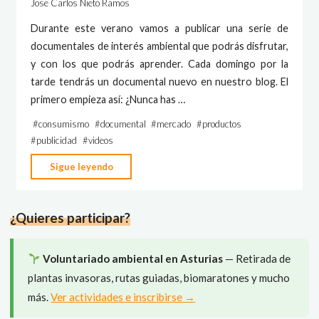
Jose Carlos Nieto Ramos
Durante este verano vamos a publicar una serie de
documentales de interés ambiental que podrás disfrutar,
y con los que podrás aprender. Cada domingo por la
tarde tendrás un documental nuevo en nuestro blog. El
primero empieza así: ¿Nunca has …
#
consumismo
#
documental
#
mercado
#
productos
#
publicidad
#
videos
"Documental
Sigue leyendo
–
Gran
¿Quieres participar?
superficie"
Voluntariado ambiental en Asturias
— Retirada de
plantas invasoras, rutas guiadas, biomaratones y mucho
más.
Ver actividades e inscribirse →