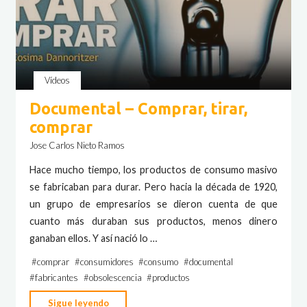
Vídeos
Documental – Comprar, tirar,
comprar
Jose Carlos Nieto Ramos
Hace mucho tiempo, los productos de consumo masivo
se fabricaban para durar. Pero hacia la década de 1920,
un grupo de empresarios se dieron cuenta de que
cuanto más duraban sus productos, menos dinero
ganaban ellos. Y así nació lo …
#
comprar
#
consumidores
#
consumo
#
documental
#
fabricantes
#
obsolescencia
#
productos
"Documental
Sigue leyendo