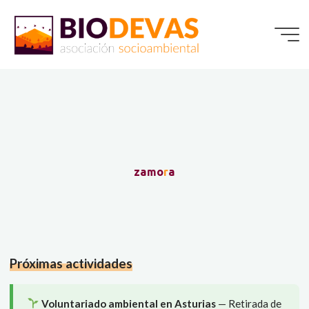
Saltar
al
contenido
z
a
m
o
r
a
Próximas actividades
Voluntariado ambiental en Asturias
— Retirada de