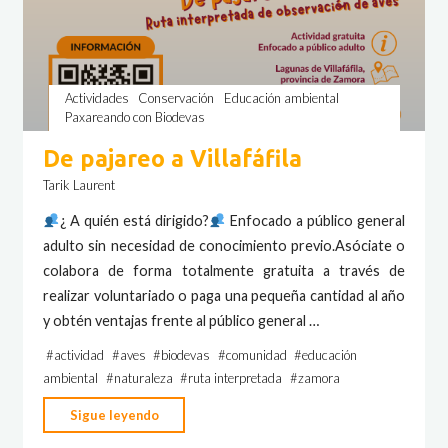
Actividades
Conservación
Educación ambiental
Paxareando con Biodevas
De pajareo a Villafáfila
Tarik Laurent
​¿ A quién está dirigido?
​ Enfocado a público general
adulto sin necesidad de conocimiento previo.Asóciate o
colabora de forma totalmente gratuita a través de
realizar voluntariado o paga una pequeña cantidad al año
y obtén ventajas frente al público general …
#
actividad
#
aves
#
biodevas
#
comunidad
#
educación
ambiental
#
naturaleza
#
ruta interpretada
#
zamora
"De
Sigue leyendo
pajareo