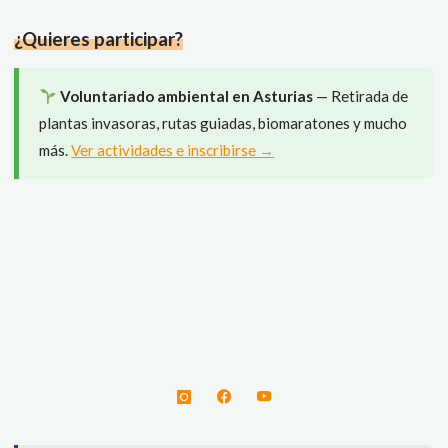
a
¿Quieres participar?
Villafáfila"
Voluntariado ambiental en Asturias
— Retirada de
plantas invasoras, rutas guiadas, biomaratones y mucho
más.
Ver actividades e inscribirse →