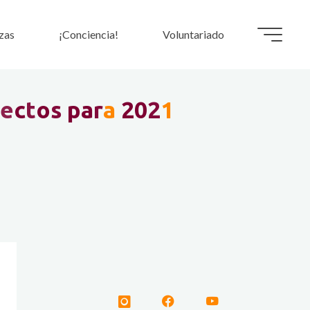
zas
¡Conciencia!
Voluntariado
e
c
t
o
s
p
a
r
a
2
0
2
1