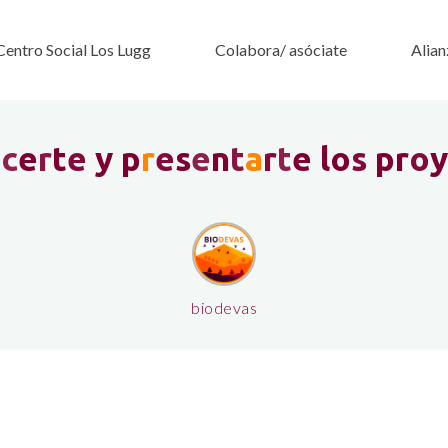
Centro Social Los Lugg
Colabora/ asóciate
Alian
o
c
e
r
t
e
y
p
r
e
s
e
n
t
a
r
t
e
l
o
s
p
r
o
y
biodevas