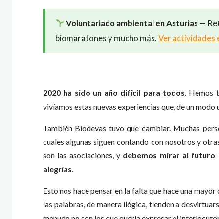
Voluntariado ambiental en Asturias
— Ret
biomaratones y mucho más.
Ver actividades 
2020 ha sido un año difícil para todos
. Hemos t
vivíamos estas nuevas experiencias que, de un modo u 
También Biodevas tuvo que cambiar. Muchas person
cuales algunas siguen contando con nosotros y otra
son las asociaciones, y
debemos mirar al futuro 
alegrías
.
Esto nos hace pensar en la falta que hace una mayo
las palabras, de manera ilógica, tienden a desvirtuar
menudo no son los que quería expresar el interlocutor