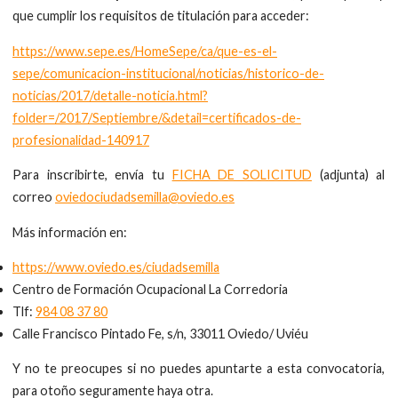
que cumplir los requisitos de titulación para acceder:
https://www.sepe.es/HomeSepe/ca/que-es-el-
sepe/comunicacion-institucional/noticias/historico-de-
noticias/2017/detalle-noticia.html?
folder=/2017/Septiembre/&detail=certificados-de-
profesionalidad-140917
Para inscribirte, envía tu
FICHA DE SOLICITUD
(adjunta) al
correo
oviedociudadsemilla@oviedo.es
Más información en:
https://www.oviedo.es/ciudadsemilla
Centro de Formación Ocupacional La Corredoria
Tlf:
984 08 37 80
Calle Francisco Pintado Fe, s/n, 33011 Oviedo/ Uviéu
Y no te preocupes si no puedes apuntarte a esta convocatoria,
para otoño seguramente haya otra.