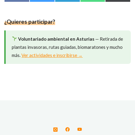
en
en
en
en
en
a
l
e
h
(
c
u
l
a
T
e
e
e
t
w
b
s
g
s
i
o
k
r
A
t
¿Quieres participar?
o
y
a
p
t
k
m
p
e
r
)
Voluntariado ambiental en Asturias
— Retirada de
plantas invasoras, rutas guiadas, biomaratones y mucho
más.
Ver actividades e inscribirse →