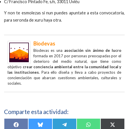
C/ Francisco Pintado Fe, s/n, 33011 Uviéu
Y non te esmolezas si nun puedes apuntate a esta convocatoria,
para seronda de xuru haya otra.
Biodevas
Biodevas es una
asociación sin ánimo de lucro
formada en 2017 por personas preocupadas por el
deterioro del medio natural, que tiene como
objetivo
crear conciencia ambiental entre la comunidad local y
las instituciones
. Para ello diseña y lleva a cabo proyectos de
concienciación que abarcan cuestiones ambientales, culturales y
sociales.
Comparte esta actividad:
Compartir
Compartir
Compartir
Compartir
Compar
F
B
T
W
X