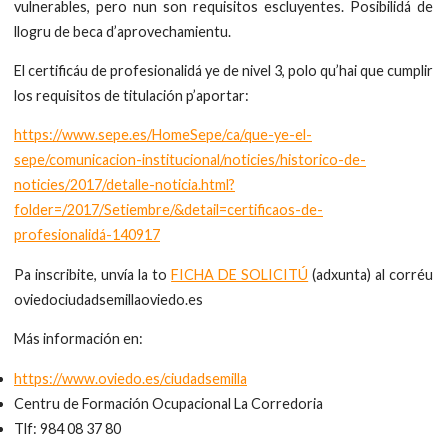
vulnerables, pero nun son requisitos escluyentes. Posibilidá de
llogru de beca d’aprovechamientu.
El certificáu de profesionalidá ye de nivel 3, polo qu’hai que cumplir
los requisitos de titulación p’aportar:
https://www.sepe.es/HomeSepe/ca/que-ye-el-
sepe/comunicacion-institucional/noticies/historico-de-
noticies/2017/detalle-noticia.html?
folder=/2017/Setiembre/&detail=certificaos-de-
profesionalidá-140917
Pa inscribite, unvía la to
FICHA DE SOLICITÚ
(adxunta) al corréu
oviedociudadsemillaoviedo.es
Más información en:
https://www.oviedo.es/ciudadsemilla
Centru de Formación Ocupacional La Corredoria
Tlf: 984 08 37 80