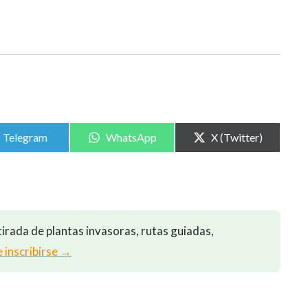
Compartir
Compartir
Compartir
Telegram
WhatsApp
X (Twitter)
en
en
en
irada de plantas invasoras, rutas guiadas,
e inscribirse →