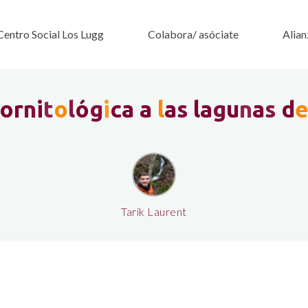
Centro Social Los Lugg
Colabora/ asóciate
Alian
o
r
n
i
t
o
l
ó
g
i
c
a
a
l
a
s
l
a
g
u
n
a
s
d
Tarik Laurent