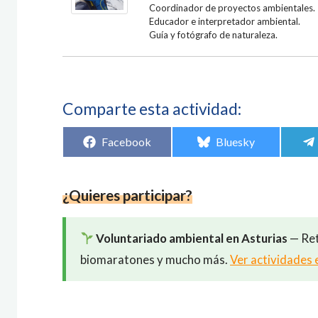
Coordinador de proyectos ambientales.
Educador e interpretador ambiental.
Guía y fotógrafo de naturaleza.
Comparte esta actividad:
Compartir
Compartir
Facebook
Bluesky
en
en
¿Quieres participar?
Voluntariado ambiental en Asturias
— Ret
biomaratones y mucho más.
Ver actividades 