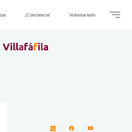
zas
¡Conciencia!
Voluntariado
e
V
i
l
l
a
f
á
f
i
l
a