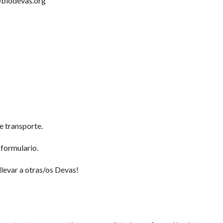
a@biodevas.org
e transporte.
 formulario.
 llevar a otras/os Devas!