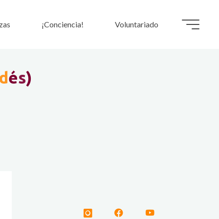
zas
¡Conciencia!
Voluntariado
d
é
s
)