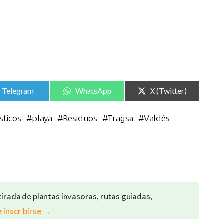
Compartir
Compartir
Compartir
Telegram
WhatsApp
X (Twitter)
en
en
en
sticos
#
playa
#
Residuos
#
Tragsa
#
Valdés
irada de plantas invasoras, rutas guiadas,
e inscribirse →