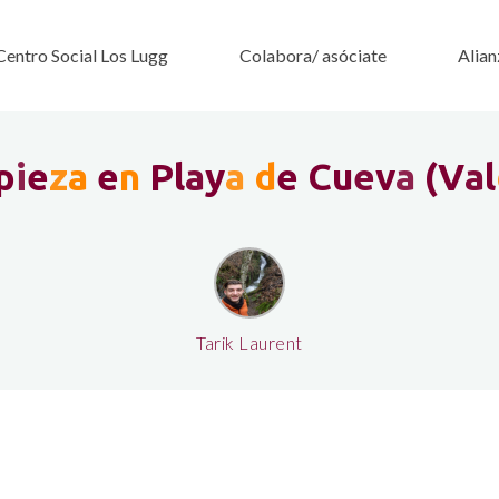
Centro Social Los Lugg
Colabora/ asóciate
Alian
p
i
e
z
a
e
n
P
l
a
y
a
d
e
C
u
e
v
a
(
V
a
l
Tarik Laurent