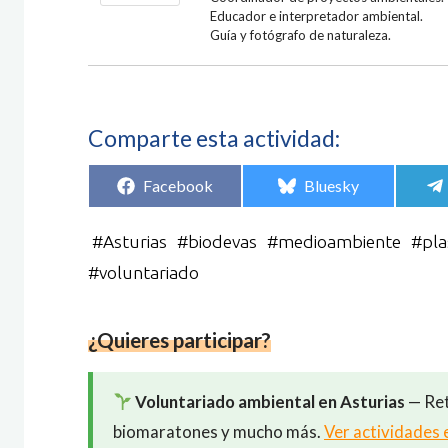
Educador e interpretador ambiental.
Guía y fotógrafo de naturaleza.
Comparte esta actividad:
Compartir
Compartir
Facebook
Bluesky
en
en
#
Asturias
#
biodevas
#
medioambiente
#
pla
#
voluntariado
¿Quieres participar?
Voluntariado ambiental en Asturias
— Ret
biomaratones y mucho más.
Ver actividades 