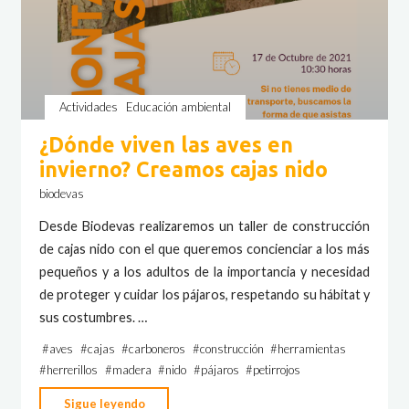
Actividades
Educación ambiental
¿Dónde viven las aves en
invierno? Creamos cajas nido
biodevas
Desde Biodevas realizaremos un taller de construcción
de cajas nido con el que queremos concienciar a los más
pequeños y a los adultos de la importancia y necesidad
de proteger y cuidar los pájaros, respetando su hábitat y
sus costumbres. …
#
aves
#
cajas
#
carboneros
#
construcción
#
herramientas
#
herrerillos
#
madera
#
nido
#
pájaros
#
petirrojos
"¿Dónde
Sigue leyendo