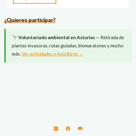
viven
las
¿Quieres participar?
aves
en
invierno?
Voluntariado ambiental en Asturias
— Retirada de
Creamos
plantas invasoras, rutas guiadas, biomaratones y mucho
cajas
más.
Ver actividades e inscribirse →
nido"