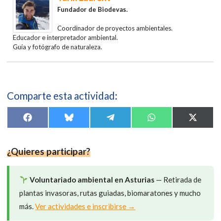
Fundador
de Biodevas.
Coordinador de proyectos ambientales.
Educador e interpretador ambiental.
Guía y fotógrafo de naturaleza.
Comparte esta actividad:
Compartir
Compartir
Compartir
Compartir
Compar
F
B
T
W
X
en
en
en
en
en
a
l
e
h
(
c
u
l
a
T
e
e
e
t
w
b
s
g
s
i
¿Quieres participar?
o
k
r
A
t
o
y
a
p
t
k
m
p
e
r
Voluntariado ambiental en Asturias
— Retirada de
)
plantas invasoras, rutas guiadas, biomaratones y mucho
más.
Ver actividades e inscribirse →